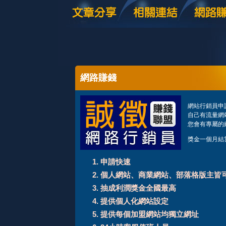
網路賺錢
網站行銷員申
自己有流量網站
您會有專屬的
獎金一個月結
申請快速
個人網站、商業網站、部落格版主皆
抽成利潤獎金全國最高
提供個人化網站設定
提供每個加盟網站均獨立網址