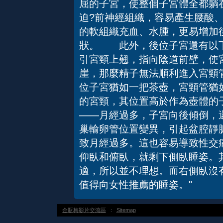
屈的子宮，使整個子宮體全都躺
迫?前神經組織，容易產生腰酸
的軟組織充血、水腫，更易增加
狀。 此外，後位子宮還有以
引宮頸上翹，指向陰道前壁，使
崖，那麼精子無法順利進入宮頸
位子宮猶如一把茶壺，宮頸管猶
的宮頸，其位置高於作為壺體
——月經過多，子宮向後傾倒，
巢輸卵管位置變異，引起盆腔靜
致月經過多。這也容易導致性交
仰臥和俯臥，就剩下側臥睡姿。
適，所以並不理想。而右側臥沒
值得向女性推薦的睡姿。"
金瓶梅影片交流區
：
Sitemap