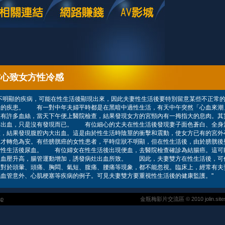
當心致女方性冷感
不明顯的疾病，可能在性生活後顯現出來，因此夫妻性生活後要特別留意某些不正常的
內的疾患。 有一對中年夫婦平時都是在黑暗中過性生活，有天中午突然「心血來潮
上有許多血絲，當天下午便上醫院檢查，結果發現女方的宮頸內有一拇指大的息肉。其
的出血，只是沒有發現而已。 有位細心的丈夫在性生活後發現妻子面色蒼白、全身
查，結果發現腹腔內大出血。這是由於性生活時陰莖的衝擊和震動，使女方已有的宮外
，才轉危為安。有些膀胱癌的女性患者，平時症狀不明顯，但在性生活後，由於膀胱後
致性生活後尿血。 有位婦女在性生活後出現便血，去醫院檢查確診為結腸癌。這可
，血壓升高，腸管運動增加，誘發病灶出血所致。 因此，夫妻雙方在性生活後，可
，對於頭暈、頭痛、胸悶、氣短、腹痛、腰痛等現象，都不能忽視。臨床上，經常有夫
血管意外、心肌梗塞等疾病的例子。可見夫妻雙方要重視性生活後的健康監護。"
ap
金瓶梅影片交流區 © 2010 jolin.sitesoe