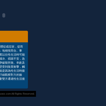
體征或症狀，從而
」地相悅而合。事
實以往性生活時可能
濕冷、煩躁不安，急
孕破裂所致。幸虧及
壁受到陰莖衝擊，觸
能是因為性生活時腹
仔細觀察對方的臉
妻雙方通過性生活後
z.com All Rights Reserved.