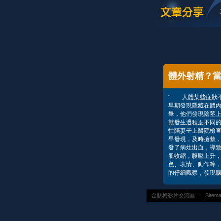
體外射精？
" 人體某些症狀
早期發現隱藏在體
畢，他們發現陰莖
就發生過程度不同
忙陪妻子上醫院檢
早發現，及時搶救
發了病灶出血，導
肌收縮，腹壓上升
色、表情、動作等
的仔細觀察，發現腦
金瓶梅影片交流區
：
Sitem