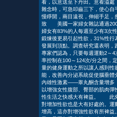
看，以意送至下丹田。意看溢處
雜念時，可急叩齒三下，使心自
慢睜開，兩目遠視，伸縮手足，
致 美國一家婦女雜誌通過20
婦女有83%的人每週至少有3次
鍛煉後更易引起性欲，31%性行
發展到頂點。調查研究還表明，
專家們認為，只要每週運動2～4
率控制在100～124次/分之
量的健身運動之所以讓人感到性
能，改善內分泌系統促使腦垂體
內雄性激素——睾丸酮含量增多
以增強女性腹部、臀部的肌肉彈
性生活之快感大有裨益。 此外
對增加性欲也是大有好處的。運
增高，這亦對增強性欲有所裨益