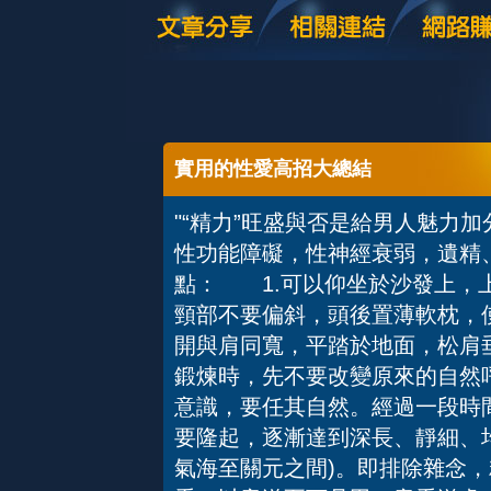
實用的性愛高招大總結
"“精力”旺盛與否是給男人魅力
性功能障礙，性神經衰弱，遺
點： 1.可以仰坐於沙發上，
頸部不要偏斜，頭後置薄軟枕，使
開與肩同寬，平踏於地面，松肩
鍛煉時，先不要改變原來的自然
意識，要任其自然。經過一段時
要隆起，逐漸達到深長、靜細、
氣海至關元之間)。即排除雜念