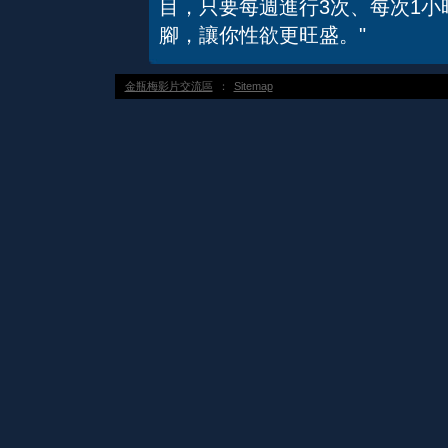
目，只要每週進行3次、每次1
腳，讓你性欲更旺盛。"
金瓶梅影片交流區
：
Sitemap