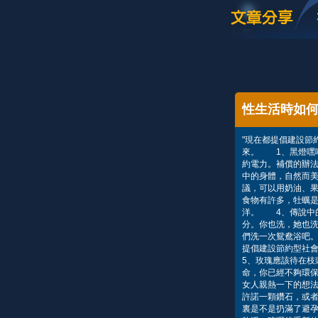
性生活時如
"現在都提倡建設節
來。 1、黑燈嘿
約電力。補償的辦法
中的身體，自然而
議，可以用奶油、
食物有許多，牡蠣是
洋。 4、傳說中
分。你也洗，她也
們洗一次鴛鴦浴吧。
提倡建設節約型社
5、玫瑰應該待在
命，你已經不夠環
女人親熱一下的想法
許諾一顆鑽石，或
裏是不是扔滿了避孕