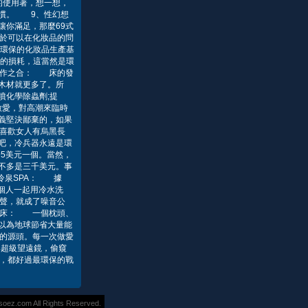
的使用著，想一想，
習慣。 9、性幻想
你滿足，那麼69式
於可以在化妝品的問
最環保的化妝品生產基
的損耗，這當然是環
天作之合： 床的發
木材就更多了。所
噴化學除蟲劑;提
做愛，對高潮來臨時
義堅決鄙棄的，如果
喜歡女人有烏黑長
吧，冷兵器永遠是環
5美元一個。當然，
不多是三千美元。事
冷泉SPA： 據
個人一起用冷水洗
聲，就成了噪音公
人床： 一個枕頭、
以為地球節省大量能
的源頭。每一次做愛
具超級望遠鏡，偷窺
愛，都好過最環保的戰
z.com All Rights Reserved.