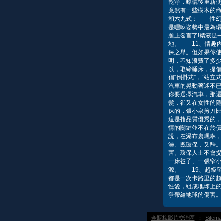
乾淨，晾曬後重新
竟然有一些樹木的
和六九式： 性幻
是嘿咻姿勢中最為
題上發言了!精液是
地。 11、情趣
保之舉。但如果你
明，不知浪費了多
以，取締睡床，提倡
倡“倒掛式”，“站
汽車的晃動著迷不
你要選擇汽車，那
髮，卻又在女性的
保的，張小泉剪刀
這是指品質優秀的
情的關鍵並不在於價
說，在瀑布裏嘿咻，
澡。既環保，又酷
害。環保人士不會
一床被子、一張窄
源。 19、超級
都是一次卡路里的超
性愛，組成地球上的長
爭帶給地球的傷害。
金瓶梅影片交流區
：
Sitem