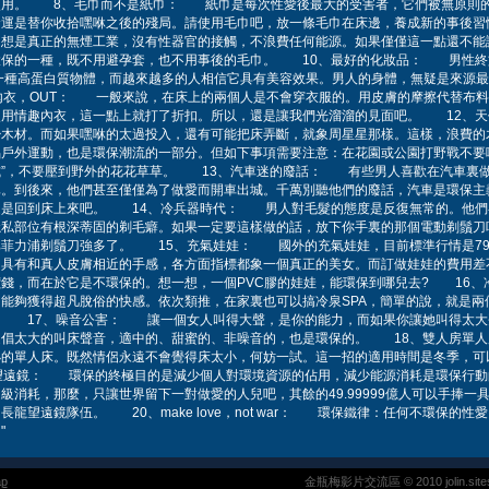
使用。 8、毛巾而不是紙巾： 紙巾是每次性愛後最大的受害者，它們被無原則
命運是替你收拾嘿咻之後的殘局。請使用毛巾吧，放一條毛巾在床邊，養成新的事後
想是真正的無煙工業，沒有性器官的接觸，不浪費任何能源。如果僅僅這一點還不能讓
環保的一種，既不用避孕套，也不用事後的毛巾。 10、最好的化妝品： 男性終
一種高蛋白質物體，而越來越多的人相信它具有美容效果。男人的身體，無疑是來源
內衣，OUT： 一般來說，在床上的兩個人是不會穿衣服的。用皮膚的摩擦代替布料
使用情趣內衣，這一點上就打了折扣。所以，還是讓我們光溜溜的見面吧。 12、
少木材。而如果嘿咻的太過投入，還有可能把床弄斷，就象周星星那樣。這樣，浪費的
戶外運動，也是環保潮流的一部分。但如下事項需要注意：在花園或公園打野戰不要
立式”，不要壓到野外的花花草草。 13、汽車迷的廢話： 有些男人喜歡在汽車裏
已。到後來，他們甚至僅僅為了做愛而開車出城。千萬別聽他們的廢話，汽車是環保主
還是回到床上來吧。 14、冷兵器時代： 男人對毛髮的態度是反復無常的。他們
隱私部位有根深蒂固的剃毛癖。如果一定要這樣做的話，放下你手裏的那個電動剃鬚刀
比菲力浦剃鬚刀強多了。 15、充氣娃娃： 國外的充氣娃娃，目前標準行情是79
，具有和真人皮膚相近的手感，各方面指標都象一個真正的美女。而訂做娃娃的費用差
錢，而在於它是不環保的。想一想，一個PVC膠的娃娃，能環保到哪兒去? 16、
能夠獲得超凡脫俗的快感。依次類推，在家裏也可以搞冷泉SPA，簡單的說，就是兩
。 17、噪音公害： 讓一個女人叫得大聲，是你的能力，而如果你讓她叫得太大
提倡太大的叫床聲音，適中的、甜蜜的、非噪音的，也是環保的。 18、雙人房單
小的單人床。既然情侶永遠不會覺得床太小，何妨一試。這一招的適用時間是冬季，可
望遠鏡： 環保的終極目的是減少個人對環境資源的佔用，減少能源消耗是環保行動
級消耗，那麼，只讓世界留下一對做愛的人兒吧，其餘的49.99999億人可以手捧一
龍望遠鏡隊伍。 20、make love，not war： 環保鐵律：任何不環保的性
"
ap
金瓶梅影片交流區 © 2010 jolin.sitesoe