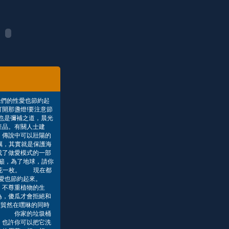
我們的性愛也節約起
開那盞燈!要注意節
咻也是彌補之道，晨光
產品。有關人士建
 傳說中可以壯陽的
蠣，其實就是保護海
成了做愛模式的一部
籲，為了地球，請你
紅花一枚。 現在都
的性愛也節約起來。
，不尊重植物的生
為，傻瓜才會拒絕和
別貿然在嘿咻的同時
運： 你家的垃圾桶
，也許你可以把它洗