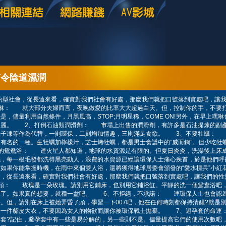
何令陰道濕潤
約型社會，從長遠來看，確實對我們社會有好處，那麼我們就把口號落到實處吧，讓
咻： 就大部分夫婦而言，夜晚做愛的比率大大超過白天。但，控制你的手，不要打
是，儘量利用自然條件，月黑風高，STOP;月明星稀，COME ON!另外，在早上嘿
美麗。 2、打倒石油類潤滑劑： 市場上出售的潤滑劑，有許多是石油提煉的副
果子凍等作為代替，一則環保，二則增加情趣，三則滿足食欲。 3、不要牡蠣：
有名的一種。生牡蠣加檸檬汁，芝士烤牡蠣，都是男士食譜中的“威而鋼”。但少吃牡
的鴛鴦浴： 連火星人都知道，地球的水資源是有限的。但夏日炎炎，洗澡後上床
洗，每一根毛發都洗得黑亮動人，浪費的水資源已經讓環保人士痛心疾首，於是他們呼
如果你能掌握時機，在雨中來個雙人浴，還將獲得地球居委會頒發的“愛水標兵”小
會，從長遠來看，確實對我們社會有好處，那麼我們就把口號落到實處吧，讓我們
枝頭： 玫瑰是一朵玫瑰。請別用它鋪床，也別用它鋪浴缸。平靜的洗一個鴛鴦浴吧
保了。如果真的想要，就種一盆吧。 6、不拒絕，不承諾： 連環保人士也會認
。但，請別在床上被她弄昏了頭，學習一下007吧，他在任何時刻都保持清醒?就是
者一件貂皮大衣，不要因為女人的物欲而讓你被環保戰士拋棄。 7、避孕套的命
套?記住，避孕套中有一些是易分解的，另一些則不是。儘量提高它們的使用次數吧